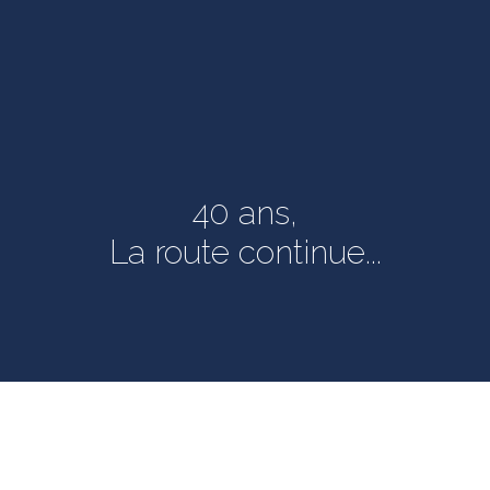
Le
est
Nous 
l'exp
répét
à l'u
40 ans,
« Par
vous 
La route continue...
Par
tion stéphanoise,
os flux en transport
tre et en logistique
nt sur leur