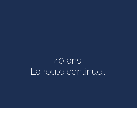
Le
est
Nous 
l'exp
répét
à l'u
40 ans,
« Par
vous 
La route continue...
Par
Info
ur de l’agglomération